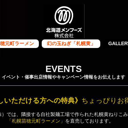
穂元町ラーメン
幻の玉ねぎ「札幌黄」
GALLER
EVENTS
​イベント・催事出店情報やキャンペーン情報をお伝えします
しいただける方への特典》
ちょっぴりお
株）では、隣接する自社製麺工場で作られた札幌黄ねりこみ
「札幌苗穂元町ラーメン」
を直売しております。