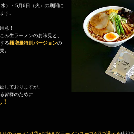
（水）～5月6日（火）の期間に
ます。
用意！
こみ生ラーメンのお味見と、
する
麺増量特別バージョン
の
売。
延しておりますが、
る皆様のために
ん！
入りのラーメン1袋+お好きなラーメンスープが2つ選べる
仕組