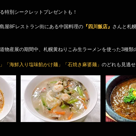
る特別シークレットプレゼントも！
島屋8Fレストラン街にある中国料理の
『四川飯店』
さんと札
道物産展の期間中、札幌黄ねりこみ生ラーメンを使った3種類
」「海鮮入り塩味餡かけ麺」「石焼き麻婆麺」
のどれも見逃せ