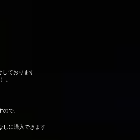
けしております
す）。
すので、
なしに購入できます