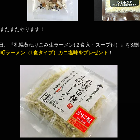
またまたやります！
の毎日、『札幌黄ねりこみ生ラーメン(２食入・スープ付）』を3
元町ラーメン（1食タイプ）カニ塩味をプレゼント
！